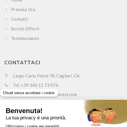
Prenota Ora
Contatti
Servizi Offerti
Testimonianze
CONTATTACI
Largo Carlo Felice 78, Cagliari, CA
Tel: +39 346 11 73 076
Email: info@carlofelicehotel.com
Pec: lcf78srl@legalmail.it
www.carlofelicehotel.com