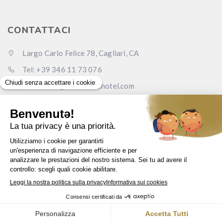
CONTATTACI
Largo Carlo Felice 78, Cagliari, CA
Tel: +39 346 11 73 076
Email: info@carlofelicehotel.com
Pec: lcf78srl@legalmail.it
www.carlofelicehotel.com
Italiano
© Largo Carlo Felice Srl - P.I. 0373
3850
923 -
Privacy
-
Cookie
-
Credits