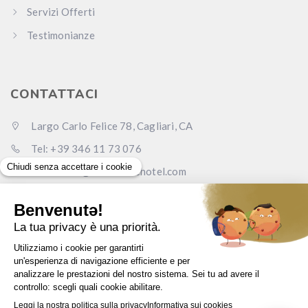
Servizi Offerti
Testimonianze
CONTATTACI
Largo Carlo Felice 78, Cagliari, CA
Tel: +39 346 11 73 076
Email: info@carlofelicehotel.com
Pec: lcf78srl@legalmail.it
www.carlofelicehotel.com