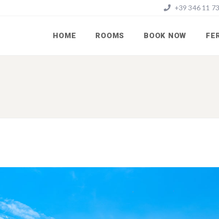
+39 346 11 73
HOME
ROOMS
BOOK NOW
FE