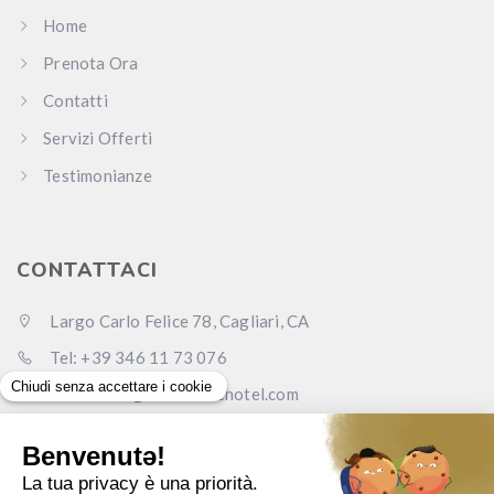
Home
Prenota Ora
Contatti
Servizi Offerti
Testimonianze
CONTATTACI
Largo Carlo Felice 78, Cagliari, CA
Tel: +39 346 11 73 076
Email: info@carlofelicehotel.com
Pec: lcf78srl@legalmail.it
www.carlofelicehotel.com